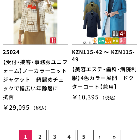
25024
KZN115-42 ～ KZN115-
49
【受付・接客・事務服ユニフ
【美容エステ・歯科・病院制
ォーム】ノーカラーニット
服】4色カラー展開 ドク
ジャケット 綺麗めチェ
ターコート【兼用】
ックで幅広い年齢層に
￥10,395
抗菌
（税込）
￥29,095
（税込）
1
2
3
4
5
›
»