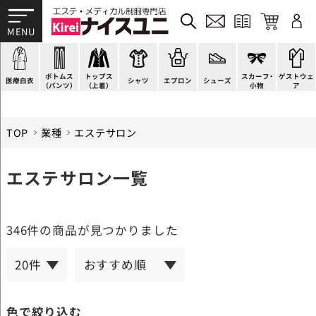
ドクターコート
パンツ
オーバーブラウス
カットソー
H型エプロン
スニーカー
ゲストウェア
ドクタージャケット
スクラブパンツ
ベスト
ブラウス
腰下エプロン
サンダル
すべて
施術衣
医療用ジャケット
スカート
アウター
ポロシャツ
ラップエプロン
ナースシューズ
スカーフ・リボン
マタニティユニフォーム
ボトムス
トップス
スカーフ・
ゲストウェ
ケーシージャケット
キュロット
アンダーウェア
Tシャツ
エプロンドレス
パンプス
バッグ
衛生アイテム
医療白衣
シャツ
エプロン
シューズ
（パンツ）
（上着）
小物
ア
TOP
業種
エステサロン
エステサロン一覧
346件
の商品が見つかりました
色で絞り込む