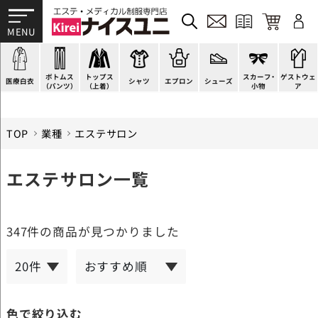
ドクターコート
パンツ
オーバーブラウス
カットソー
H型エプロン
スニーカー
ゲストウェア
ドクタージャケット
スクラブパンツ
ベスト
ブラウス
腰下エプロン
サンダル
すべて
施術衣
医療用ジャケット
スカート
アウター
ポロシャツ
ラップエプロン
ナースシューズ
スカーフ・リボン
マタニティユニフォーム
ボトムス
トップス
スカーフ・
ゲストウェ
ケーシージャケット
キュロット
アンダーウェア
Tシャツ
エプロンドレス
パンプス
バッグ
衛生アイテム
医療白衣
シャツ
エプロン
シューズ
（パンツ）
（上着）
小物
ア
TOP
業種
エステサロン
エステサロン一覧
347件
の商品が見つかりました
色で絞り込む