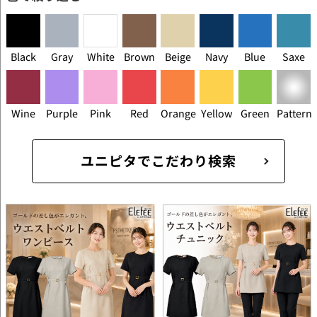
Black
Gray
White
Brown
Beige
Navy
Blue
Saxe
Wine
Purple
Pink
Red
Orange
Yellow
Green
Pattern
ユニピタでこだわり検索