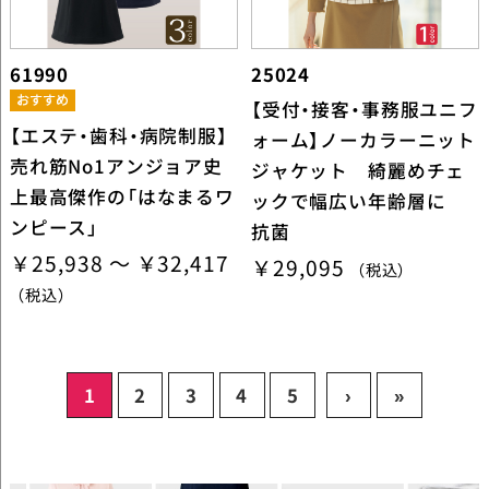
61990
25024
【受付・接客・事務服ユニフ
【エステ・歯科・病院制服】
ォーム】ノーカラーニット
売れ筋No1アンジョア史
ジャケット 綺麗めチェ
上最高傑作の「はなまるワ
ックで幅広い年齢層に
ンピース」
抗菌
￥25,938 ～ ￥32,417
￥29,095
（税込）
（税込）
1
2
3
4
5
›
»