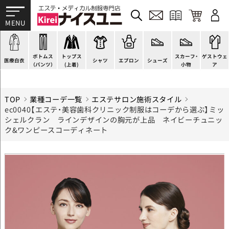
ドクターコート
パンツ
チュニック
カットソー
H型エプロン
スニーカー
すべて
ドクタージャケット
スクラブパンツ
ワンピース
ブラウス
腰下エプロン
サンダル
すべて
施術衣
医療用ジャケット
スカート
スーツジャケット
ポロシャツ
ラップエプロン
ナースシューズ
スカーフ・リボン
マタニティユニフォーム
ボトムス
トップス
スカーフ・
ゲストウェ
ケーシージャケット
キュロット
カーディガン
Tシャツ
エプロンドレス
パンプス
バッグ
衛生アイテム
医療白衣
シャツ
エプロン
シューズ
（パンツ）
(上着)
小物
ア
TOP
業種コーデ一覧
エステサロン施術スタイル
ec0040【エステ・美容歯科クリニック制服はコーデから選ぶ】ミッ
シェルクラン ラインデザインの胸元が上品 ネイビーチュニッ
ク&ワンピースコーディネート