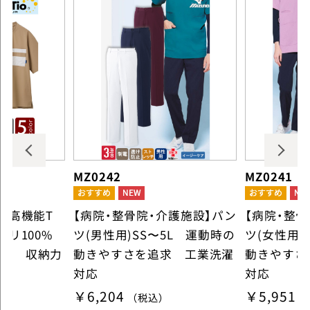
MZ0242
MZ0241
】高機能T
【病院・整骨院・介護施設】パン
【病院・整
ポリ100%
ツ(男性用)SS〜5L 運動時の
ツ(女性用)
ット 収納力
動きやすさを追求 工業洗濯
動きやすさ
対応
対応
￥6,204
￥5,951
（税込）