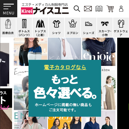
ドクターコート
パンツ
オーバーブラウス
カットソー
H型エプロン
スニーカー
ゲストウェア
ドクタージャケット
スクラブパンツ
ベスト
ブラウス
腰下エプロン
サンダル
すべて
施術衣
医療用ジャケット
スカート
アウター
ポロシャツ
ラップエプロン
ナースシューズ
スカーフ・リボン
マタニティユニフォーム
ボトムス
トップス
スカーフ・
ゲストウェ
ケーシージャケット
キュロット
アンダーウェア
Tシャツ
エプロンドレス
パンプス
バッグ
衛生アイテム
医療白衣
シャツ
エプロン
シューズ
（パンツ）
（上着）
小物
ア