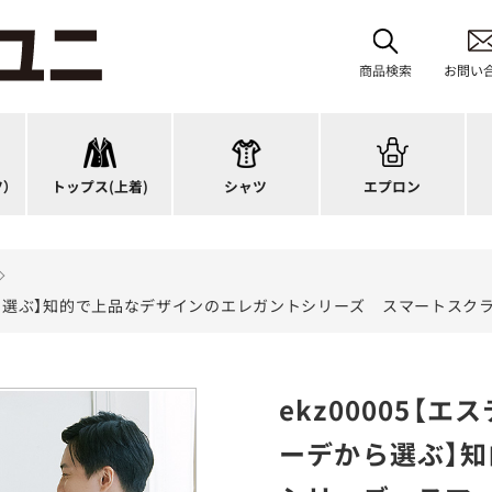
首掛けエプロン
タスキ掛けエプロン
商品検索
お問い
チュニック
カットソー
H型エプロン
ス
ワンピース
ブラウス
腰下エプロン
サ
スーツジャケット
ポロシャツ
ラップエプロン
ナ
）
トップス
(上着)
シャツ
エプロン
カーディガン
Tシャツ
エプロンドレス
パ
デから選ぶ】知的で上品なデザインのエレガントシリーズ スマートスク
ekz00005【
ーデから選ぶ】