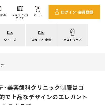
ログイン・
会員登録
合わせ
ショッピング
カート
ガイド
ニーカー
ンダル
施術衣
ースシューズ
スカーフ・リボン
マタニティユニフォーム
シューズ
スカーフ・小物
ゲストウェア
ンプス
バッグ
衛生アイテム
ラブ
エステ・美容歯科クリニック制服はコ
知的で上品なデザインのエレガント