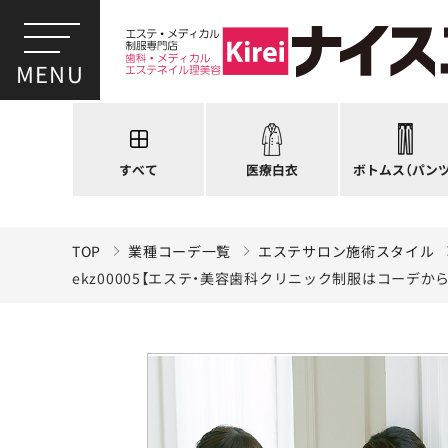
スクラブ
ドクターコート
パンツ
ドクタージャケット
スクラブパンツ
医療用ジャケット
スカート
すべて
医療白衣
ボトムス
（パンツ
ケーシージャケット
キュロット
TOP
業種コーデ一覧
エステサロン施術スタイル
ekz00005【エステ・美容歯科クリニック制服はコー