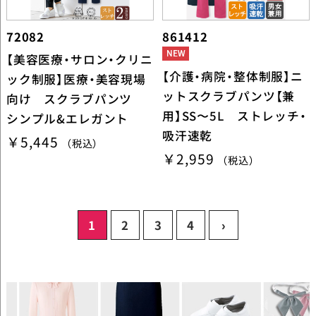
72082
861412
【美容医療・サロン・クリニ
【介護・病院・整体制服】ニ
ック制服】医療・美容現場
ットスクラブパンツ【兼
向け スクラブパンツ
用】SS〜5L ストレッチ・
シンプル&エレガント
吸汗速乾
￥5,445
（税込）
￥2,959
（税込）
1
2
3
4
›