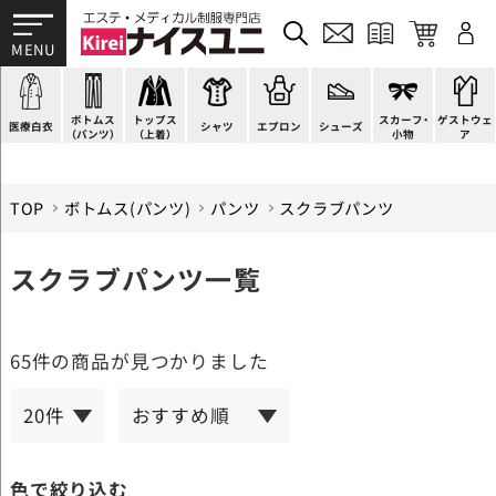
ドクターコート
パンツ
オーバーブラウス
カットソー
H型エプロン
スニーカー
ゲストウェア
ドクタージャケット
スクラブパンツ
ベスト
ブラウス
腰下エプロン
サンダル
すべて
施術衣
医療用ジャケット
スカート
アウター
ポロシャツ
ラップエプロン
ナースシューズ
スカーフ・リボン
マタニティユニフォーム
ボトムス
トップス
スカーフ・
ゲストウェ
ケーシージャケット
キュロット
アンダーウェア
Tシャツ
エプロンドレス
パンプス
バッグ
衛生アイテム
医療白衣
シャツ
エプロン
シューズ
（パンツ）
（上着）
小物
ア
TOP
ボトムス(パンツ)
パンツ
スクラブパンツ
スクラブパンツ一覧
65件
の商品が見つかりました
色で絞り込む