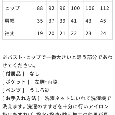
ヒップ
88
92
96
100
106
112
肩幅
35
37
39
41
43
45
袖丈
19
20
21
22
23
24
※バスト・ヒップで一番大きいと思う部分であわ
せてください。
[ 付属品 ]
なし
[ ポケット ]
左胸・両脇
[ ベンツ ]
うしろ裾
[ お手入れ方法 ]
洗濯ネットにいれて洗濯機で
洗えます。洗濯のすすぎを十分に行いアイロン
掛けをすれば、撥水・撥油・防汚加工の効果が長