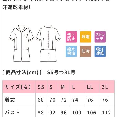
汗速乾素材!
[ 商品寸法(cm) ] SS号⇒3L号
サイズ【女】
SS
S
M
L
LL
3L
着丈
68
70
72
74
76
76
バスト
88
92
96
100
106
112