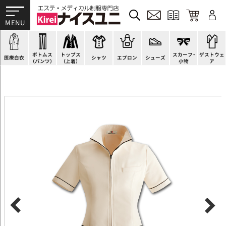
ドクターコート
パンツ
オーバーブラウス
カットソー
H型エプロン
スニーカー
ゲストウェア
ドクタージャケット
スクラブパンツ
ベスト
ブラウス
腰下エプロン
サンダル
すべて
施術衣
医療用ジャケット
スカート
アウター
ポロシャツ
ラップエプロン
ナースシューズ
スカーフ・リボン
マタニティユニフォーム
ボトムス
トップス
スカーフ・
ゲストウェ
ケーシージャケット
キュロット
アンダーウェア
Tシャツ
エプロンドレス
パンプス
バッグ
衛生アイテム
医療白衣
シャツ
エプロン
シューズ
（パンツ）
（上着）
小物
ア