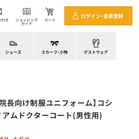
ログイン・
会員登録
合わせ
ショッピング
カート
ガイド
ニーカー
ンダル
施術衣
ースシューズ
スカーフ・リボン
マタニティユニフォーム
シューズ
スカーフ・
小物
ゲストウェア
ンプス
バッグ
衛生アイテム
院長向け制服ユニフォーム】コシ
アムドクターコート(男性用)