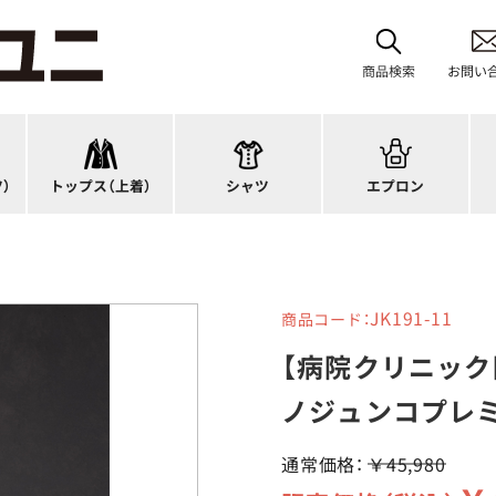
スーツジャケット
首掛けエプロン
カーディガン
タスキ掛けエプロン
商品検索
お問い
オーバーブラウス
カットソー
H型エプロン
ス
ベスト
ブラウス
腰下エプロン
サ
アウター
ポロシャツ
ラップエプロン
ナ
）
トップス（上着）
シャツ
エプロン
アンダーウェア
Tシャツ
エプロンドレス
パ
JK191-11
商品コード：
【病院クリニック
ノジュンコプレミ
通常価格：
￥45,980