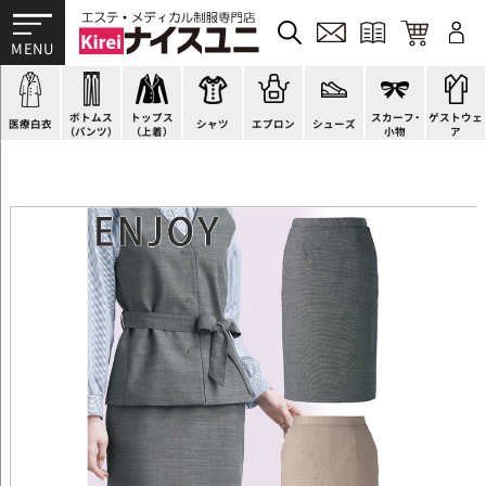
ドクターコート
パンツ
オーバーブラウス
カットソー
H型エプロン
スニーカー
ゲストウェア
ドクタージャケット
スクラブパンツ
ベスト
ブラウス
腰下エプロン
サンダル
すべて
施術衣
医療用ジャケット
スカート
アウター
ポロシャツ
ラップエプロン
ナースシューズ
スカーフ・リボン
マタニティユニフォーム
ボトムス
トップス
スカーフ・
ゲストウェ
ケーシージャケット
キュロット
アンダーウェア
Tシャツ
エプロンドレス
パンプス
バッグ
衛生アイテム
医療白衣
シャツ
エプロン
シューズ
（パンツ）
（上着）
小物
ア