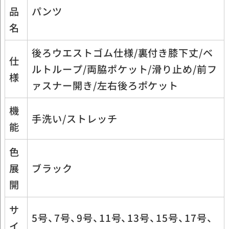
品
パンツ
名
後ろウエストゴム仕様/裏付き膝下丈/ベ
仕
ルトループ/両脇ポケット/滑り止め/前フ
様
ァスナー開き/左右後ろポケット
機
手洗い/ストレッチ
能
色
展
ブラック
開
サ
5号、7号、9号、11号、13号、15号、17号、
イ