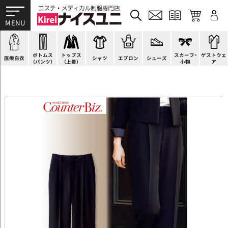
ドクターコート
パンツ
オーバーブラウス
カットソー
H型エプロン
スニーカー
ゲストウェア
ドクタージャケット
スクラブパンツ
ベスト
ブラウス
腰下エプロン
サンダル
すべて
施術衣
医療用ジャケット
スカート
アウター
ポロシャツ
ラップエプロン
ナースシューズ
スカーフ・リボン
マタニティユニフォーム
ボトムス
トップス
スカーフ・
ゲストウェ
ケーシージャケット
キュロット
アンダーウェア
Tシャツ
エプロンドレス
パンプス
バッグ
衛生アイテム
医療白衣
シャツ
エプロン
シューズ
（パンツ）
（上着）
小物
ア