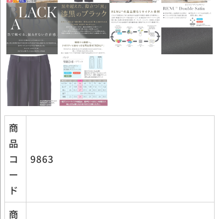
商
品
コ
9863
ー
ド
商