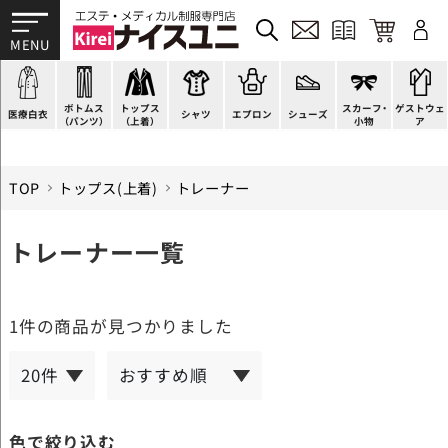
ドクターコート
パンツ
オーバーブラウス
カットソー
H型エプロン
スニーカー
ゲストウェア
ドクタージャケット
スクラブパンツ
ベスト
ブラウス
腰下エプロン
サンダル
すべて
施術衣
医療用ジャケット
スカート
アウター
ポロシャツ
ラップエプロン
ナースシューズ
スカーフ・リボン
マタニティユニフォーム
ボトムス
トップス
スカーフ・
ゲストウェ
ケーシージャケット
キュロット
アンダーウェア
Tシャツ
エプロンドレス
パンプス
バッグ
衛生アイテム
医療白衣
シャツ
エプロン
シューズ
（パンツ）
（上着）
小物
ア
TOP
トップス(上着)
トレーナー
トレーナー一覧
1件
の商品が見つかりました
色で絞り込む