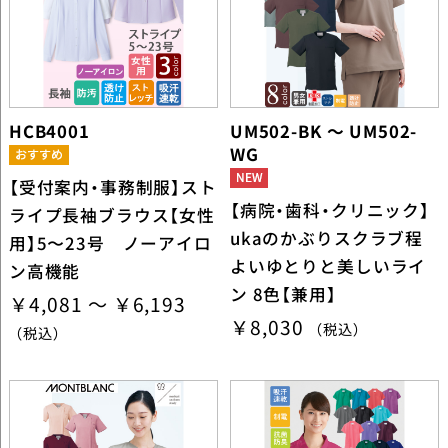
HCB4001
UM502-BK ～ UM502-
WG
【受付案内・事務制服】スト
【病院・歯科・クリニック】
ライプ長袖ブラウス【女性
ukaのかぶりスクラブ程
用】5〜23号 ノーアイロ
よいゆとりと美しいライ
ン高機能
ン 8色【兼用】
￥4,081 ～ ￥6,193
￥8,030
（税込）
（税込）