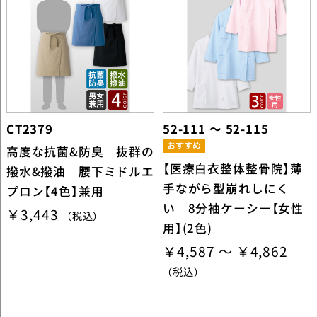
CT2379
52-111 ～ 52-115
高度な抗菌&防臭 抜群の
【医療白衣整体整骨院】薄
撥水&撥油 腰下ミドルエ
手ながら型崩れしにく
プロン【4色】兼用
い 8分袖ケーシー【女性
￥3,443
（税込）
用】(2色)
￥4,587 ～ ￥4,862
（税込）