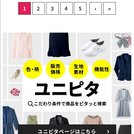
1
2
3
4
5
›
»
ユニピタページはこちら