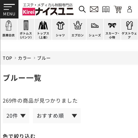
ドクターコート
パンツ
オーバーブラウス
カットソー
H型エプロン
スニーカー
ゲストウェア
ドクタージャケット
スクラブパンツ
ベスト
ブラウス
腰下エプロン
サンダル
すべて
施術衣
医療用ジャケット
スカート
アウター
ポロシャツ
ラップエプロン
ナースシューズ
スカーフ・リボン
マタニティユニフォーム
ボトムス
トップス
スカーフ・
ゲストウェ
ケーシージャケット
キュロット
アンダーウェア
Tシャツ
エプロンドレス
パンプス
バッグ
衛生アイテム
医療白衣
シャツ
エプロン
シューズ
（パンツ）
（上着）
小物
ア
TOP
カラー
ブルー
ブルー一覧
269件
の商品が見つかりました
色で絞り込む