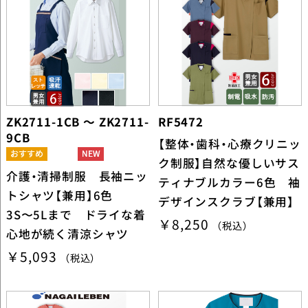
ZK2711-1CB ～ ZK2711-
RF5472
9CB
【整体・歯科・心療クリニッ
ク制服】自然な優しいサス
介護・清掃制服 長袖ニッ
ティナブルカラー6色 袖
トシャツ【兼用】6色
デザインスクラブ【兼用】
3S〜5Lまで ドライな着
￥8,250
（税込）
心地が続く清涼シャツ
￥5,093
（税込）