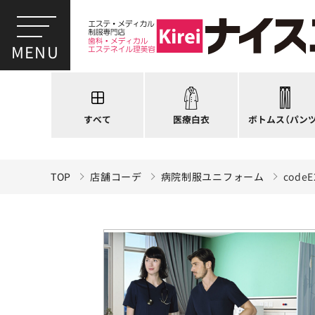
スクラブ
ドクターコート
パンツ
ドクタージャケット
スクラブパンツ
医療用ジャケット
スカート
すべて
医療白衣
ボトムス
（パンツ
ケーシージャケット
キュロット
TOP
店舗コーデ
病院制服ユニフォーム
cod