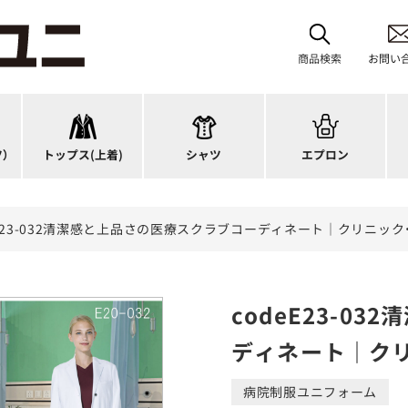
首掛けエプロン
タスキ掛けエプロン
商品検索
お問い
チュニック
カットソー
H型エプロン
ス
ワンピース
ブラウス
腰下エプロン
サ
スーツジャケット
ポロシャツ
ラップエプロン
ナ
）
トップス
(上着)
シャツ
エプロン
カーディガン
Tシャツ
エプロンドレス
パ
eE23-032清潔感と上品さの医療スクラブコーディネート｜クリニッ
codeE23-0
ディネート｜ク
病院制服ユニフォーム