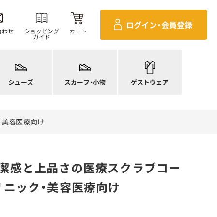
ログイン・
会員登録
合わせ
ショッピング
カート
ガイド
ニーカー
ンダル
施術衣
ースシューズ
スカーフ・リボン
マタニティユニフォーム
シューズ
スカーフ・小物
ゲストウェア
ンプス
バッグ
衛生アイテム
ク・美容医療向け
32清潔感と上品さの医療スクラブコー
リニック・美容医療向け