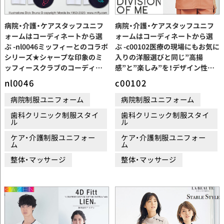
病院・介護・ケアスタッフユニフ
病院・介護・ケアスタッフユニフ
ォームはコーディネートから選
ォームはコーディネートから選
ぶ -nl0046ミッフィーとのコラボ
ぶ -c00102医療の現場にもお気に
シリーズ★シャープな印象のミ
入りの洋服選びと同じ”高揚
ッフィースクラブのコーディネ
感”と”楽しみ”を！デザイン性と
ート
機能性を両立したスクラブ
nl0046
c00102
病院制服ユニフォーム
病院制服ユニフォーム
歯科クリニック制服スタイ
歯科クリニック制服スタイ
ル
ル
ケア・介護制服ユニフォー
ケア・介護制服ユニフォー
ム
ム
整体・マッサージ
整体・マッサージ