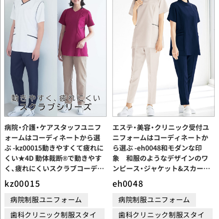
病院・介護・ケアスタッフユニフ
エステ・美容・クリニック受付ユ
ォームはコーディネートから選
ニフォームはコーディネートか
ぶ -kz00015動きやすくて疲れに
ら選ぶ -eh0048和モダンな印
くい★4D 動体裁断®で動きやす
象 和服のようなデザインのワ
く、疲れにくいスクラブコーディ
ンピース・ジャケット&スカート
ネート
スタイル
kz00015
eh0048
病院制服ユニフォーム
病院制服ユニフォーム
歯科クリニック制服スタイ
歯科クリニック制服スタイ