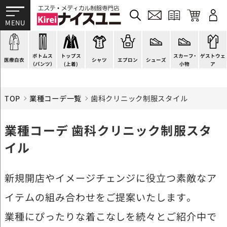
ドクターコート
パンツ
チュニック
カットソー
H型エプロン
スニーカー
すべて
ドクタージャケット
スクラブパンツ
ワンピース
ブラウス
腰下エプロン
サンダル
すべて
施術衣
医療用ジャケット
スカート
スーツジャケット
ポロシャツ
ラップエプロン
ナースシューズ
スカーフ・リボン
マタニティユニフォーム
ボトムス
トップス
スカーフ・
ゲストウェ
ケーシージャケット
キュロット
カーディガン
Tシャツ
エプロンドレス
パンプス
バッグ
衛生アイテム
医療白衣
シャツ
エプロン
シューズ
（パンツ）
(上着)
小物
ア
TOP
業種コーデ一覧
歯科クリニック制服スタイル
業種コーデ 歯科クリニック制服スタ
イル
新規開店やイメージチェンジに役立つ素敵なア
イテムの組み合わせをご提案いたします。
業種にぴったりな着こなしを続々とご紹介中で