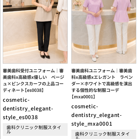
審美歯科受付ユニフォーム｜審
審美歯科ユニフォーム｜審美歯
美歯科x高級感x優しい ベージ
科x高級感xエレガント ラベン
ュ×ピンクスカーフの上品コー
ダー×ホワイトで高級感を演出
ディネート【es0038】
する個性的な制服コーデ
【mxa0001】
cosmetic-
cosmetic-
dentistry_elegant-
dentistry_elegant-
style_es0038
style_mxa0001
歯科クリニック制服スタイ
ル
歯科クリニック制服スタイ
ル