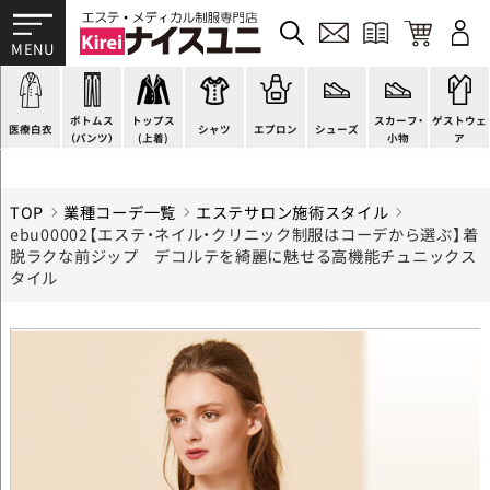
ドクターコート
パンツ
チュニック
カットソー
H型エプロン
スニーカー
すべて
ドクタージャケット
スクラブパンツ
ワンピース
ブラウス
腰下エプロン
サンダル
すべて
施術衣
医療用ジャケット
スカート
スーツジャケット
ポロシャツ
ラップエプロン
ナースシューズ
スカーフ・リボン
マタニティユニフォーム
ボトムス
トップス
スカーフ・
ゲストウェ
ケーシージャケット
キュロット
カーディガン
Tシャツ
エプロンドレス
パンプス
バッグ
衛生アイテム
医療白衣
シャツ
エプロン
シューズ
（パンツ）
(上着)
小物
ア
TOP
業種コーデ一覧
エステサロン施術スタイル
ebu00002【エステ・ネイル・クリニック制服はコーデから選ぶ】着
脱ラクな前ジップ デコルテを綺麗に魅せる高機能チュニックス
タイル