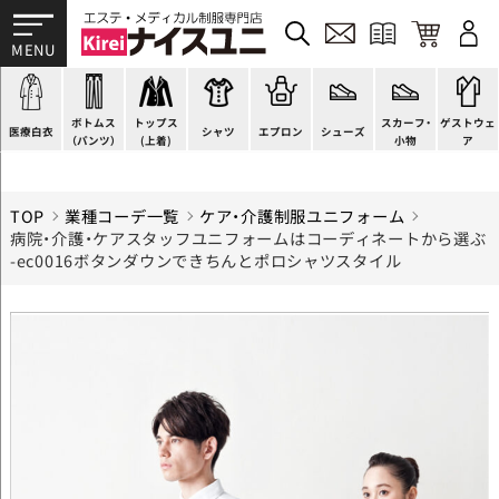
ドクターコート
パンツ
チュニック
カットソー
H型エプロン
スニーカー
すべて
ドクタージャケット
スクラブパンツ
ワンピース
ブラウス
腰下エプロン
サンダル
すべて
施術衣
医療用ジャケット
スカート
スーツジャケット
ポロシャツ
ラップエプロン
ナースシューズ
スカーフ・リボン
マタニティユニフォーム
ボトムス
トップス
スカーフ・
ゲストウェ
ケーシージャケット
キュロット
カーディガン
Tシャツ
エプロンドレス
パンプス
バッグ
衛生アイテム
医療白衣
シャツ
エプロン
シューズ
（パンツ）
(上着)
小物
ア
TOP
業種コーデ一覧
ケア・介護制服ユニフォーム
病院・介護・ケアスタッフユニフォームはコーディネートから選ぶ
-ec0016ボタンダウンできちんとポロシャツスタイル