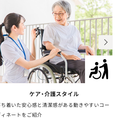
歯科クリニックスタイル
清潔感と信頼感のある、安心感を与えるコーディネ
安心感
ートをご紹介
しいコ