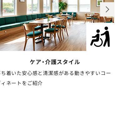
歯科クリニックスタイル
清潔感と信頼感のある、安心感を与えるコーディネ
安心感
ートをご紹介
しいコ