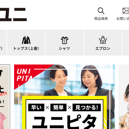
スーツジャケット
首掛けエプロン
カーディガン
タスキ掛けエプロン
商品検索
お問い
オーバーブラウス
カットソー
H型エプロン
ス
ベスト
ブラウス
腰下エプロン
サ
アウター
ポロシャツ
ラップエプロン
ナ
）
トップス（上着）
シャツ
エプロン
アンダーウェア
Tシャツ
エプロンドレス
パ