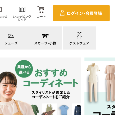
ログイン・
会員登録
合わせ
ショッピング
カート
ガイド
ニーカー
ンダル
施術衣
ースシューズ
スカーフ・リボン
マタニティユニフォーム
シューズ
スカーフ・
小物
ゲストウェア
ンプス
バッグ
衛生アイテム