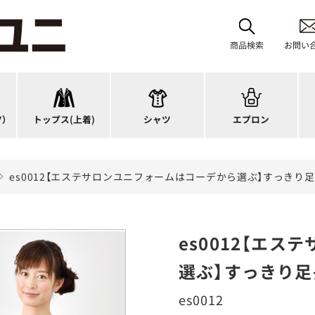
首掛けエプロン
タスキ掛けエプロン
商品検索
お問い
チュニック
カットソー
H型エプロン
ス
ワンピース
ブラウス
腰下エプロン
サ
スーツジャケット
ポロシャツ
ラップエプロン
ナ
）
トップス
(上着)
シャツ
エプロン
カーディガン
Tシャツ
エプロンドレス
パ
es0012【エステサロンユニフォームはコーデから選ぶ】すっき
es0012【エ
選ぶ】すっきり
es0012