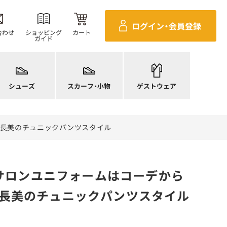
ログイン・
会員登録
合わせ
ショッピング
カート
ガイド
ニーカー
ンダル
施術衣
ースシューズ
スカーフ・リボン
マタニティユニフォーム
シューズ
スカーフ・小物
ゲストウェア
ンプス
バッグ
衛生アイテム
り足長美のチュニックパンツスタイル
ステサロンユニフォームはコーデから
足長美のチュニックパンツスタイル