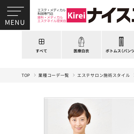
スクラブ
ドクターコート
パンツ
ドクタージャケット
スクラブパンツ
医療用ジャケット
スカート
すべて
医療白衣
ボトムス
（パンツ
ケーシージャケット
キュロット
TOP
業種コーデ一覧
エステサロン施術スタイル