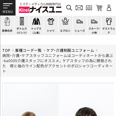
ドクターコート
パンツ
チュニック
カットソー
H型エプロン
スニーカー
すべて
ドクタージャケット
スクラブパンツ
ワンピース
ブラウス
腰下エプロン
サンダル
すべて
施術衣
医療用ジャケット
スカート
スーツジャケット
ポロシャツ
ラップエプロン
ナースシューズ
スカーフ・リボン
マタニティユニフォーム
ボトムス
トップス
スカーフ・
ゲストウェ
ケーシージャケット
キュロット
カーディガン
Tシャツ
エプロンドレス
パンプス
バッグ
衛生アイテム
医療白衣
シャツ
エプロン
シューズ
（パンツ）
(上着)
小物
ア
TOP
業種コーデ一覧
ケア・介護制服ユニフォーム
病院・介護・ケアスタッフユニフォームはコーディネートから選ぶ
-ka0005介護スタッフにオススメ。ケアスタッフの為に開発され
た 襟と袖のライン配色がアクセントのポロシャツコーディネー
ト