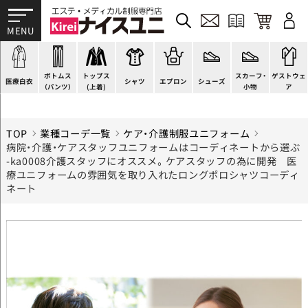
ドクターコート
パンツ
チュニック
カットソー
H型エプロン
スニーカー
すべて
ドクタージャケット
スクラブパンツ
ワンピース
ブラウス
腰下エプロン
サンダル
すべて
施術衣
医療用ジャケット
スカート
スーツジャケット
ポロシャツ
ラップエプロン
ナースシューズ
スカーフ・リボン
マタニティユニフォーム
ボトムス
トップス
スカーフ・
ゲストウェ
ケーシージャケット
キュロット
カーディガン
Tシャツ
エプロンドレス
パンプス
バッグ
衛生アイテム
医療白衣
シャツ
エプロン
シューズ
（パンツ）
(上着)
小物
ア
TOP
業種コーデ一覧
ケア・介護制服ユニフォーム
病院・介護・ケアスタッフユニフォームはコーディネートから選ぶ
-ka0008介護スタッフにオススメ。ケアスタッフの為に開発 医
療ユニフォームの雰囲気を取り入れたロングポロシャツコーディ
ネート