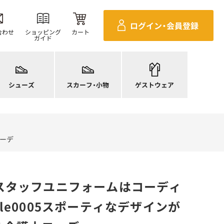
ログイン・
会員登録
合わせ
ショッピング
カート
ガイド
ニーカー
ンダル
施術衣
ースシューズ
スカーフ・リボン
マタニティユニフォーム
シューズ
スカーフ・小物
ゲストウェア
ンプス
バッグ
衛生アイテム
コーデ
スタッフユニフォームはコーディ
le0005スポーティなデザインが