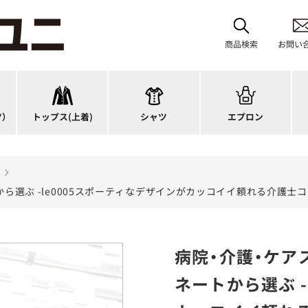
首掛けエプロン
タスキ掛けエプロン
商品検索
お問い
チュニック
カットソー
H型エプロン
ス
ワンピース
ブラウス
腰下エプロン
サ
スーツジャケット
ポロシャツ
ラップエプロン
ナ
）
トップス
(上着)
シャツ
エプロン
カーディガン
Tシャツ
エプロンドレス
パ
ら選ぶ -le0005スポーティなデザインがカッコイイ頼れる介護士
病院・介護・ケア
ネートから選ぶ -