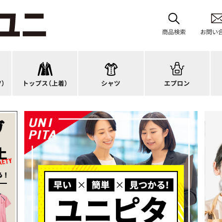
スーツジャケット
首掛けエプロン
カーディガン
タスキ掛けエプロン
商品検索
お問い
オーバーブラウス
カットソー
H型エプロン
ス
ベスト
ブラウス
腰下エプロン
サ
アウター
ポロシャツ
ラップエプロン
ナ
）
トップス（上着）
シャツ
エプロン
アンダーウェア
Tシャツ
エプロンドレス
パ