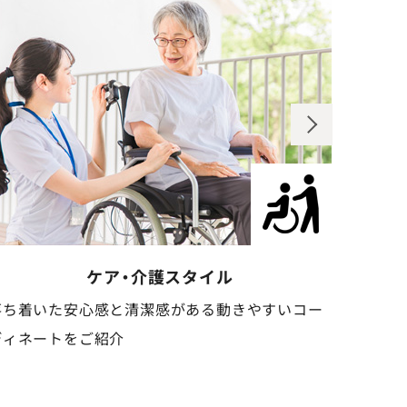
歯科クリニックスタイル
清潔感と信頼感のある、安心感を与えるコーディネ
安心感
ートをご紹介
しいコ