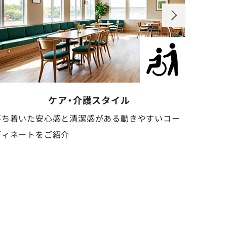
歯科クリニックスタイル
清潔感と信頼感のある、安心感を与えるコーディネ
安心感
ートをご紹介
しいコ