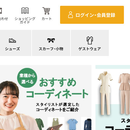
ログイン・
会員登録
合わせ
ショッピング
カート
ガイド
ニーカー
ンダル
施術衣
ースシューズ
スカーフ・リボン
マタニティユニフォーム
シューズ
スカーフ・
小物
ゲストウェア
ンプス
バッグ
衛生アイテム