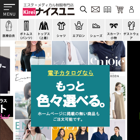
ドクターコート
パンツ
オーバーブラウス
カットソー
H型エプロン
スニーカー
ゲストウェア
ドクタージャケット
スクラブパンツ
ベスト
ブラウス
腰下エプロン
サンダル
すべて
施術衣
医療用ジャケット
スカート
アウター
ポロシャツ
ラップエプロン
ナースシューズ
スカーフ・リボン
マタニティユニフォーム
ボトムス
トップス
スカーフ・
ゲストウェ
ケーシージャケット
キュロット
アンダーウェア
Tシャツ
エプロンドレス
パンプス
バッグ
衛生アイテム
医療白衣
シャツ
エプロン
シューズ
（パンツ）
（上着）
小物
ア