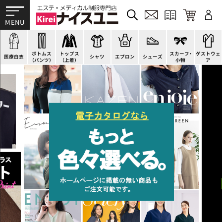
ドクターコート
パンツ
オーバーブラウス
カットソー
H型エプロン
スニーカー
ゲストウェア
ドクタージャケット
スクラブパンツ
ベスト
ブラウス
腰下エプロン
サンダル
すべて
施術衣
医療用ジャケット
スカート
アウター
ポロシャツ
ラップエプロン
ナースシューズ
スカーフ・リボン
マタニティユニフォーム
ボトムス
トップス
スカーフ・
ゲストウェ
ケーシージャケット
キュロット
アンダーウェア
Tシャツ
エプロンドレス
パンプス
バッグ
衛生アイテム
医療白衣
シャツ
エプロン
シューズ
（パンツ）
（上着）
小物
ア