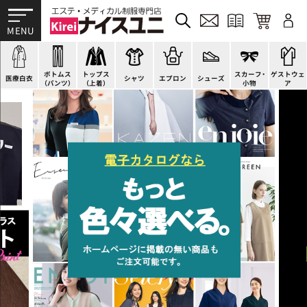
ドクターコート
パンツ
オーバーブラウス
カットソー
H型エプロン
スニーカー
ゲストウェア
ドクタージャケット
スクラブパンツ
ベスト
ブラウス
腰下エプロン
サンダル
すべて
施術衣
医療用ジャケット
スカート
アウター
ポロシャツ
ラップエプロン
ナースシューズ
スカーフ・リボン
マタニティユニフォーム
ボトムス
トップス
スカーフ・
ゲストウェ
ケーシージャケット
キュロット
アンダーウェア
Tシャツ
エプロンドレス
パンプス
バッグ
衛生アイテム
医療白衣
シャツ
エプロン
シューズ
（パンツ）
（上着）
小物
ア