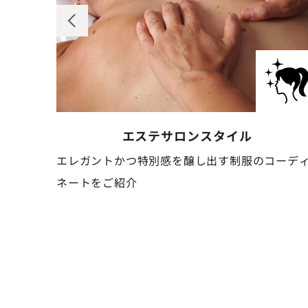
ル
ネイルサロン
スタイル
服のコーディ
清潔感と可憐さを併せ持つ、作業しやすい
ーディネートをご紹介