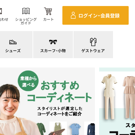
ログイン・
会員登録
合わせ
ショッピング
カート
ガイド
ニーカー
ンダル
施術衣
ースシューズ
スカーフ・リボン
マタニティユニフォーム
シューズ
スカーフ・
小物
ゲストウェア
ンプス
バッグ
衛生アイテム