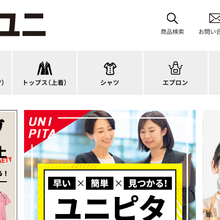
スーツジャケット
首掛けエプロン
カーディガン
タスキ掛けエプロン
商品検索
お問い
オーバーブラウス
カットソー
H型エプロン
ス
ベスト
ブラウス
腰下エプロン
サ
アウター
ポロシャツ
ラップエプロン
ナ
）
トップス（上着）
シャツ
エプロン
アンダーウェア
Tシャツ
エプロンドレス
パ