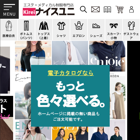
ドクターコート
パンツ
オーバーブラウス
カットソー
H型エプロン
スニーカー
ゲストウェア
ドクタージャケット
スクラブパンツ
ベスト
ブラウス
腰下エプロン
サンダル
すべて
施術衣
医療用ジャケット
スカート
アウター
ポロシャツ
ラップエプロン
ナースシューズ
スカーフ・リボン
マタニティユニフォーム
ボトムス
トップス
スカーフ・
ゲストウェ
ケーシージャケット
キュロット
アンダーウェア
Tシャツ
エプロンドレス
パンプス
バッグ
衛生アイテム
医療白衣
シャツ
エプロン
シューズ
（パンツ）
（上着）
小物
ア